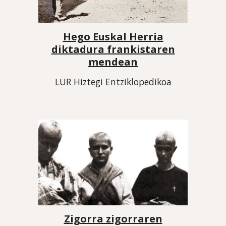
Hego Euskal Herria
diktadura frankistaren
mendean
LUR Hiztegi Entziklopedikoa
Zigorra zigorraren