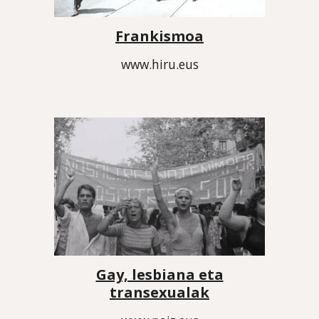
Frankismoa
www.hiru.eus
Gay, lesbiana eta
transexualak