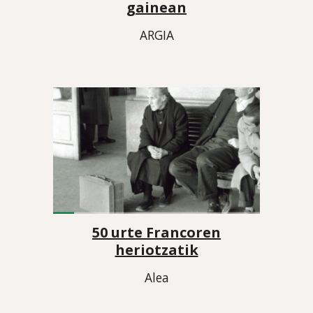
gainean
ARGIA
50 urte Francoren
heriotza
tik
Ale
a