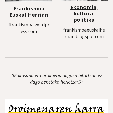
Ekonomia,
Frankismoa
kultura,
Euskal Herrian
politika
ffrankismoa.wordpr
frankismoaeuskalhe
ess.com
rrian.blogspot.com
"Maitasuna eta oroimena dagoen bitartean ez
dago benetako heriotzarik"