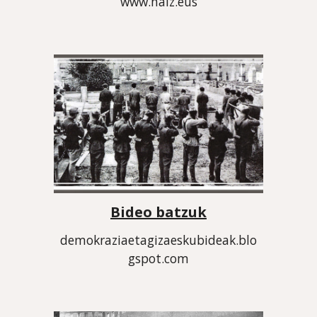
www.naiz.eus
Bideo batzuk
demokraziaetagizaeskubideak.blo
gspot.com