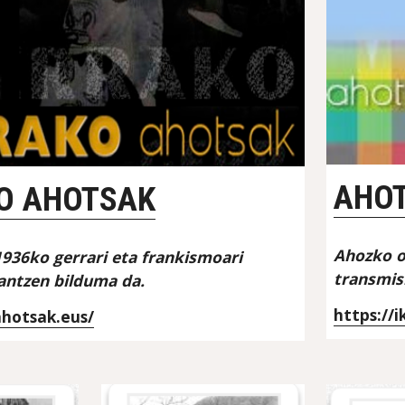
AHOT
O AHOTSAK
Ahozko o
36ko gerrari eta frankismoari 
transmisi
antzen bilduma da.
https://
ahotsak.eus/