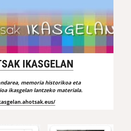
SAK IKASGELAN
ndarea, memoria historikoa eta 
oa ikasgelan lantzeko materiala. 
ikasgelan.ahotsak.eus/