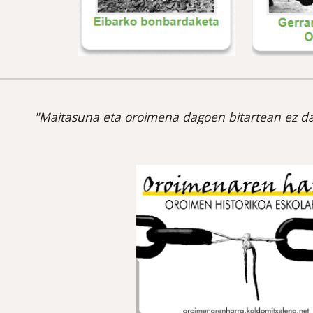
"Maitasuna eta oroimena dagoen bitartean ez da
e