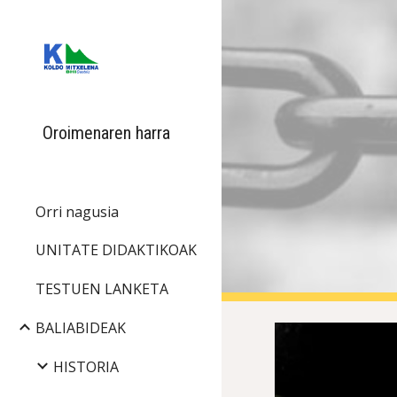
Sk
Oroimenaren harra
Orri nagusia
UNITATE DIDAKTIKOAK
TESTUEN LANKETA
BALIABIDEAK
HISTORIA