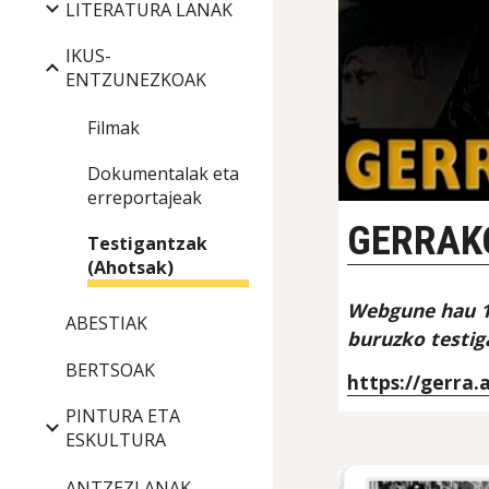
LITERATURA LANAK
IKUS-
ENTZUNEZKOAK
Filmak
Dokumentalak eta
erreportajeak
GERRAK
Testigantzak
(Ahotsak)
Webgune hau 19
ABESTIAK
buruzko testig
BERTSOAK
https://gerra.
PINTURA ETA
ESKULTURA
ANTZEZLANAK