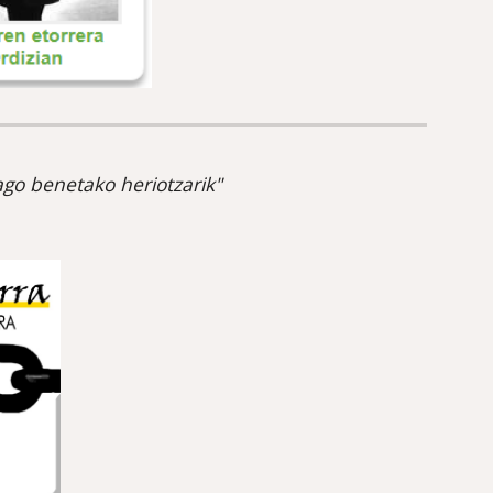
go benetako heriotzarik"