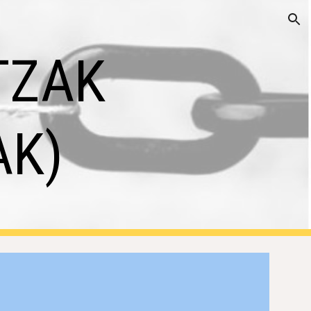
ion
ZAK 
AK)