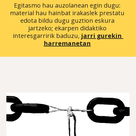
Egitasmo hau auzolanean egin dugu: 
material hau hainbat irakaslek prestatu 
edota bildu dugu guztion eskura 
jartzeko; ekarpen didaktiko 
interesgarririk baduzu, 
jarri gurekin 
harremanetan