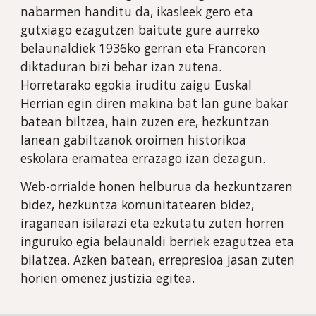
nabarmen handitu da, ikasleek gero eta 
gutxiago ezagutzen baitute gure aurreko 
belaunaldiek 1936ko gerran eta Francoren 
diktaduran bizi behar izan zutena. 
Horretarako egokia iruditu zaigu Euskal 
Herrian egin diren makina bat lan gune bakar 
batean biltzea, hain zuzen ere, hezkuntzan 
lanean gabiltzanok oroimen historikoa 
eskolara eramatea errazago izan dezagun.
Web-orrialde honen helburua da hezkuntzaren 
bidez, hezkuntza komunitatearen bidez,  
iraganean isilarazi eta ezkutatu zuten horren 
inguruko egia belaunaldi berriek ezagutzea eta 
bilatzea. Azken batean, errepresioa jasan zuten 
horien omenez justizia egitea.  