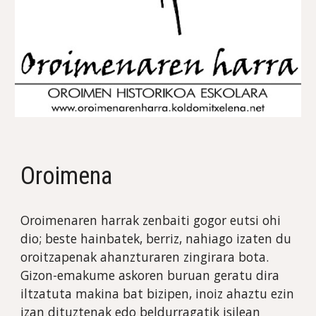
Oroimena
Oroimenaren harrak zenbaiti gogor eutsi ohi 
dio; beste hainbatek, berriz, nahiago izaten du 
oroitzapenak ahanzturaren zingirara bota. 
Gizon-emakume askoren buruan geratu dira 
iltzatuta makina bat bizipen, inoiz ahaztu ezin 
izan dituztenak edo beldurragatik isilean 