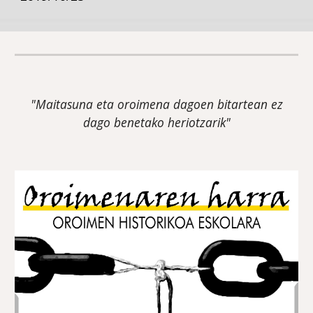
"Maitasuna eta oroimena dagoen bitartean ez
dago benetako heriotzarik"