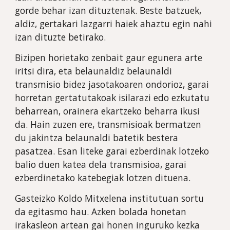
gorde behar izan dituztenak. Beste batzuek, 
aldiz, gertakari lazgarri haiek ahaztu egin nahi 
izan dituzte betirako. 
Bizipen horietako zenbait gaur egunera arte 
iritsi dira, eta belaunaldiz belaunaldi 
transmisio bidez jasotakoaren ondorioz, garai 
horretan gertatutakoak isilarazi edo ezkutatu 
beharrean, orainera ekartzeko beharra ikusi 
da. Hain zuzen ere, transmisioak bermatzen 
du jakintza belaunaldi batetik bestera 
pasatzea. Esan liteke garai ezberdinak lotzeko 
balio duen katea dela transmisioa, garai 
ezberdinetako katebegiak lotzen dituena.  
Gasteizko Koldo Mitxelena institutuan sortu 
da egitasmo hau. Azken bolada honetan 
irakasleon artean gai honen inguruko kezka 