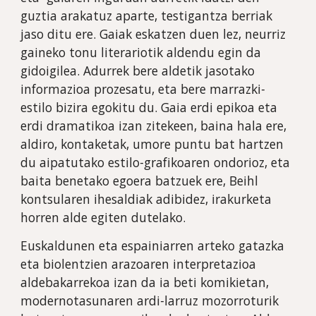
guztia arakatuz aparte, testigantza berriak 
jaso ditu ere. Gaiak eskatzen duen lez, neurriz 
gaineko tonu literariotik aldendu egin da 
gidoigilea. Adurrek bere aldetik jasotako 
informazioa prozesatu, eta bere marrazki-
estilo bizira egokitu du. Gaia erdi epikoa eta 
erdi dramatikoa izan zitekeen, baina hala ere, 
aldiro, kontaketak, umore puntu bat hartzen 
du aipatutako estilo-grafikoaren ondorioz, eta 
baita benetako egoera batzuek ere, Beihl 
kontsularen ihesaldiak adibidez, irakurketa 
horren alde egiten dutelako.
Euskaldunen eta espainiarren arteko gatazka 
eta biolentzien arazoaren interpretazioa 
aldebakarrekoa izan da ia beti komikietan, 
modernotasunaren ardi-larruz mozorroturik 