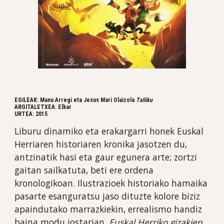
EGILEAK: Manu Arregi eta Jesus Mari Olaizola 
Txiliku
ARGITALETXEA: Elkar
URTEA: 2015
Liburu dinamiko eta erakargarri honek Euskal 
Herriaren historiaren kronika jasotzen du, 
antzinatik hasi eta gaur egunera arte; zortzi 
gaitan sailkatuta, beti ere ordena 
kronologikoan. Ilustrazioek historiako hamaika 
pasarte esanguratsu jaso dituzte kolore biziz 
apaindutako marrazkiekin, errealismo handiz 
baina modu jostarian. 
Euskal Herriko gizakien 