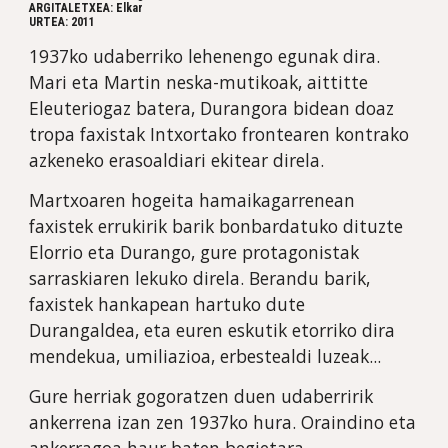
ARGITALETXEA: Elkar
URTEA: 2011
1937ko udaberriko lehenengo egunak dira. 
Mari eta Martin neska-mutikoak, aittitte 
Eleuteriogaz batera, Durangora bidean doaz 
tropa faxistak Intxortako frontearen kontrako 
azkeneko erasoaldiari ekitear direla.
Martxoaren hogeita hamaikagarrenean 
faxistek errukirik barik bonbardatuko dituzte 
Elorrio eta Durango, gure protagonistak 
sarraskiaren lekuko direla. Berandu barik, 
faxistek hankapean hartuko dute 
Durangaldea, eta euren eskutik etorriko dira 
mendekua, umiliazioa, erbestealdi luzeak...
Gure herriak gogoratzen duen udaberririk 
ankerrena izan zen 1937ko hura. Oraindino eta 
ankerragoa haur baten begietara. 