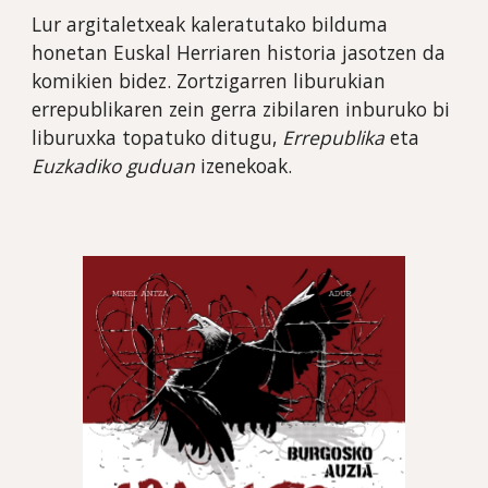
Lur argitaletxeak kaleratutako bilduma 
honetan Euskal Herriaren historia jasotzen da 
komikien bidez. Zortzigarren liburukian 
errepublikaren zein gerra zibilaren inburuko bi 
liburuxka topatuko ditugu, 
Errepublika
 eta 
Euzkadiko guduan
 izenekoak.