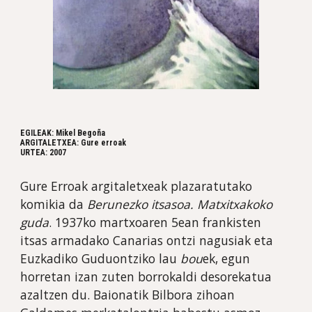
EGILEAK: Mikel Begoña
ARGITALETXEA: Gure erroak
URTEA: 2007
Gure Erroak argitaletxeak plazaratutako 
komikia da 
Berunezko itsasoa. Matxitxakoko 
guda
. 1937ko martxoaren 5ean frankisten 
itsas armadako Canarias ontzi nagusiak eta 
Euzkadiko Guduontziko lau 
bou
ek, egun 
horretan izan zuten borrokaldi desorekatua 
azaltzen du. Baionatik Bilbora zihoan 