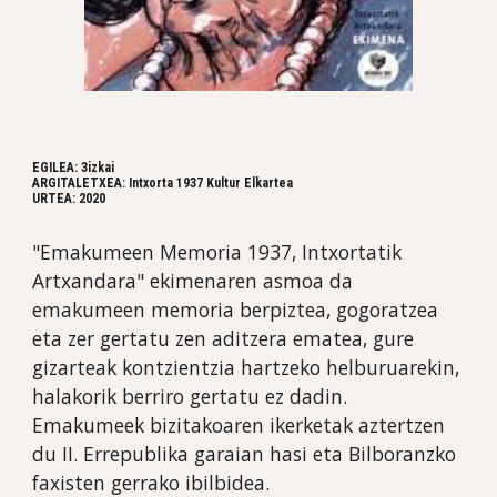
EGILEA: 3izkai
ARGITALETXEA: Intxorta 1937 Kultur Elkartea
URTEA: 2020
"Emakumeen Memoria 1937, Intxortatik 
Artxandara" ekimenaren asmoa da 
emakumeen memoria berpiztea, gogoratzea 
eta zer gertatu zen aditzera ematea, gure 
gizarteak kontzientzia hartzeko helburuarekin, 
halakorik berriro gertatu ez dadin. 
Emakumeek bizitakoaren ikerketak aztertzen 
du II. Errepublika garaian hasi eta Bilboranzko 
faxisten gerrako ibilbidea. 