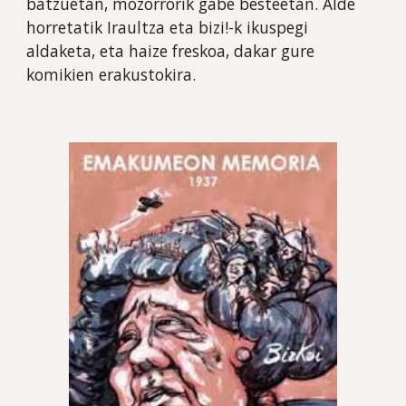
batzuetan, mozorrorik gabe besteetan. Alde 
horretatik Iraultza eta bizi!-k ikuspegi 
aldaketa, eta haize freskoa, dakar gure 
komikien erakustokira.