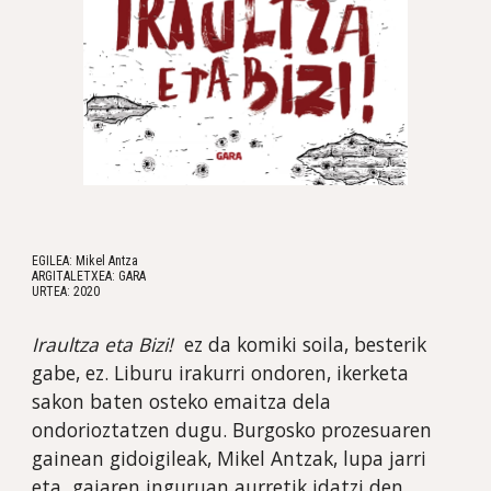
EGILEA: Mikel Antza
ARGITALETXEA: GARA
URTEA: 2020
Iraultza eta Bizi! 
e
z da komiki soila, besterik 
gabe, ez. Liburu irakurri ondoren, ikerketa 
sakon baten osteko emaitza dela 
ondorioztatzen dugu. Burgosko prozesuaren  
gainean gidoigileak, Mikel Antzak, lupa jarri 
eta  gaiaren inguruan aurretik idatzi den 