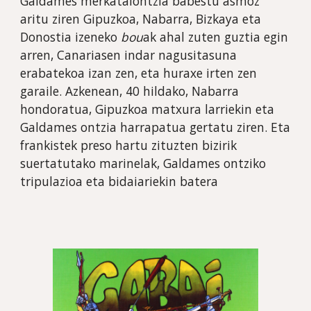
Galdames merkatalontzia babestu asmoz 
aritu ziren Gipuzkoa, Nabarra, Bizkaya eta 
Donostia izeneko 
bou
ak ahal zuten guztia egin 
arren, Canariasen indar nagusitasuna 
erabatekoa izan zen, eta huraxe irten zen 
garaile. Azkenean, 40 hildako, Nabarra 
hondoratua, Gipuzkoa matxura larriekin eta 
Galdames ontzia harrapatua gertatu ziren. Eta 
frankistek preso hartu zituzten bizirik 
suertatutako marinelak, Galdames ontziko 
tripulazioa eta bidaiariekin batera