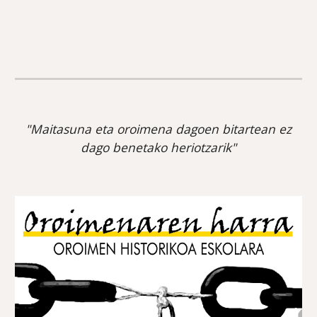
"Maitasuna eta oroimena dagoen bitartean ez
dago benetako heriotzarik"