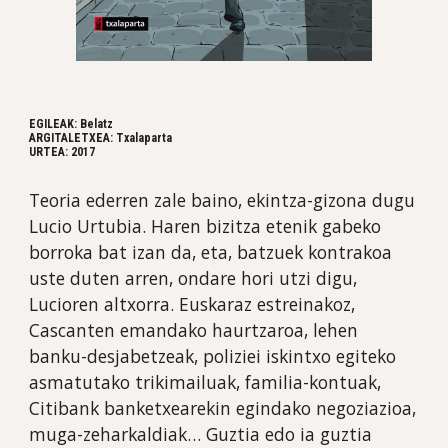
EGILEAK: Belatz
ARGITALETXEA: Txalaparta
URTEA: 2017
Teoria ederren zale baino, ekintza-gizona dugu 
Lucio Urtubia. Haren bizitza etenik gabeko 
borroka bat izan da, eta, batzuek kontrakoa 
uste duten arren, ondare hori utzi digu, 
Lucioren altxorra. Euskaraz estreinakoz, 
Cascanten emandako haurtzaroa, lehen 
banku-desjabetzeak, poliziei iskintxo egiteko 
asmatutako trikimailuak, familia-kontuak, 
Citibank banketxearekin egindako negoziazioa, 
muga-zeharkaldiak… Guztia edo ia guztia 