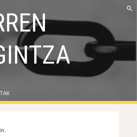
REN 
ion
GINTZA
STAK
n. 