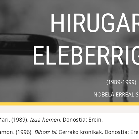
HIRUGAR
ip to main content
Skip to navigat
ELEBERRI
(1989-1999)
NOBELA ERREALI
ari. (1989). 
Izua hemen
. Donostia: Erein.
amon. (1996). 
Bihotz bi
. Gerrako kronikak. Donostia: Erei