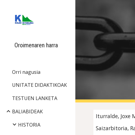
Sk
Oroimenaren harra
Orri nagusia
UNITATE DIDAKTIKOAK
TESTUEN LANKETA
BALIABIDEAK
Iturralde, Joxe M
HISTORIA
Saizarbitoria, R