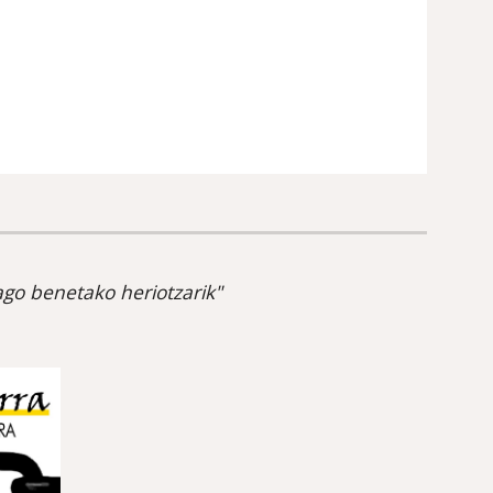
go benetako heriotzarik"