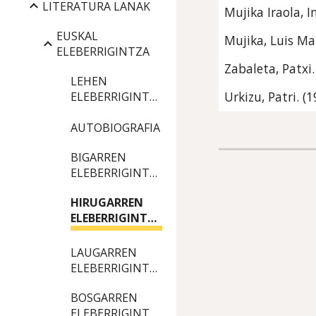
LITERATURA LANAK
Mujika Iraola, In
EUSKAL
Mujika, Luis Mar
ELEBERRIGINTZA
Zabaleta, Patxi.
LEHEN
Urkizu, Patri. (1
ELEBERRIGINTZA
AUTOBIOGRAFIA
BIGARREN
ELEBERRIGINTZA
HIRUGARREN
ELEBERRIGINTZA
LAUGARREN
ELEBERRIGINTZA
BOSGARREN
ELEBERRIGINTZA