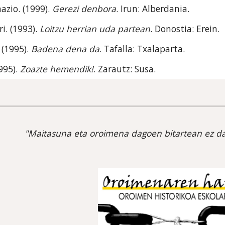
azio. (1999). 
Gerezi denbora
. Irun: Alberdania.
i. (1993). 
Loitzu herrian uda partean
. Donostia: Erein. 
 (1995). 
Badena dena da
. Tafalla: Txalaparta.
995). 
Zoazte hemendik!
. Zarautz: Susa.
"Maitasuna eta oroimena dagoen bitartean ez da