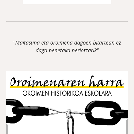
"Maitasuna eta oroimena dagoen bitartean ez
dago benetako heriotzarik"